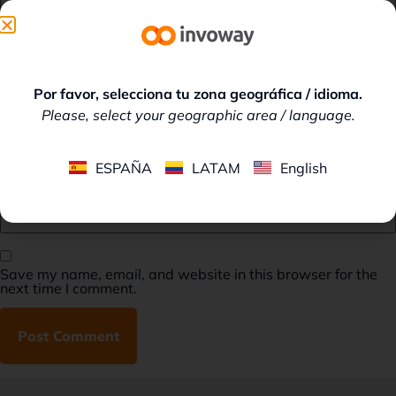
Name
*
Por favor, selecciona tu zona geográfica / idioma.
Please, select your geographic area / language.
Email
*
ESPAÑA
LATAM
English
Website
Save my name, email, and website in this browser for the
next time I comment.