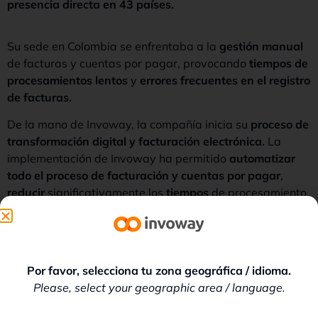
presencia directa en 43 países.
Su sede en Colombia se enfrentaba a la
gestión manual
de facturas y cuentas por pagar, provocando
tiempos de
procesamientos lentos
y
errores frecuentes en el registro
de facturas.
De la mano de Invoway, la compañía inicia su
proceso de
transformación digital y facturación electrónica.
La
implementación de Invoway ha permitido
automatizar
todo el proceso de facturación y
cuentas por pagar
,
reducir
significativamente los
tiempos
de procesamiento,
minimizar
la
intervención manual
del personal de
cuentas por pagar y contar con un
sistema de gestión de
facturas eficiente, ágil y seguro.
Por favor, selecciona tu zona geográfica / idioma.
Please, select your geographic area / language.